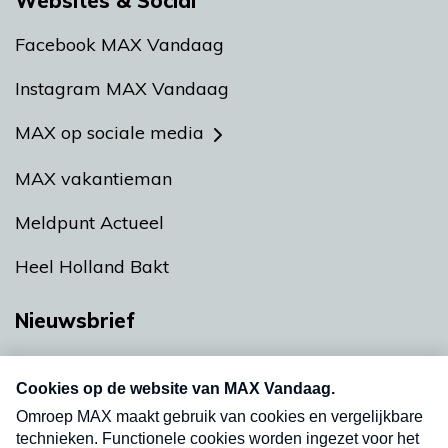
Websites & Social
Facebook MAX Vandaag
Instagram MAX Vandaag
MAX op sociale media
MAX vakantieman
Meldpunt Actueel
Heel Holland Bakt
Nieuwsbrief
Neem hier een gratis abonnement op onze
nieuwsbrief. Elke vrijdag- en dinsdagochtend in
uw mailbox.