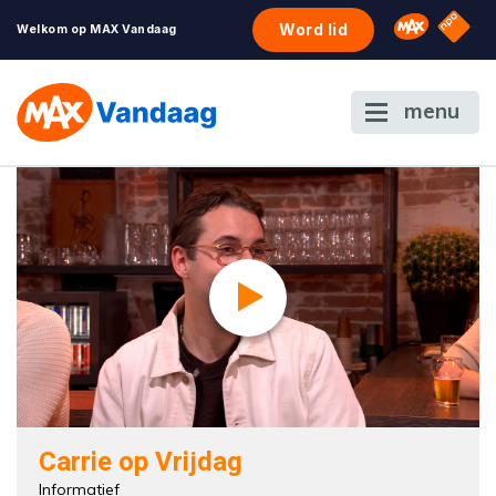
NPO S
Omroep 
Word lid
Welkom op MAX Vandaag
menu
Carrie op Vrijdag
Informatief