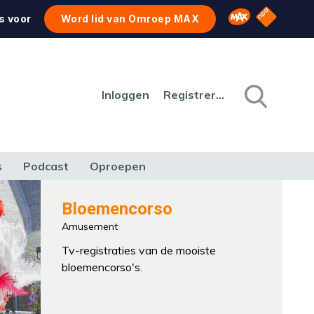
NPO Star
Omroep MAX
s voor
Word lid van Omroep MAX
Inloggen
Registreren
s
Podcast
Oproepen
CULTUUR
NATUUR & MILIEU
REIZEN & VERKEER
Bloemencorso
Amusement
Tv-registraties van de mooiste
bloemencorso's.