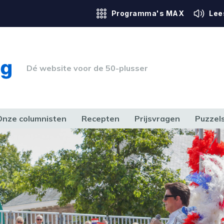
Programma's MAX
Lee
Dé website voor de 50-plusser
Onze columnisten
Recepten
Prijsvragen
Puzzel
ERK & RECHT
GEZONDHEID & SPORT
HUIS, TUIN & HOBBY
MEDIA & 