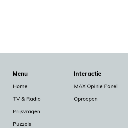
Menu
Interactie
Home
MAX Opinie Panel
TV & Radio
Oproepen
Prijsvragen
Puzzels