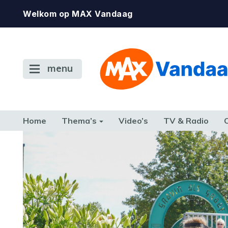
Welkom op MAX Vandaag
menu
Home
Thema’s
Video’s
TV & Radio
CONSUMENT
ETEN & DRINKEN
FAMILIE & RELATIE
GELD, W
TERUG NAAR TOEN