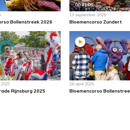
00:41:05
6
13 september 2025
rso Bollenstreek 2026
Bloemencorso Zundert
00:41:21
 2025
26 april 2025
rade Rijnsburg 2025
Bloemencorso Bollenstre