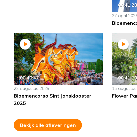
00:41:28
27 april 202
Bloemenco
00:40:47
00:41:10
22 augustus 2025
15 augustus
Bloemencorso Sint Jansklooster
Flower Pa
2025
Bekijk alle afleveringen