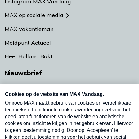
Instagram MAX Vandaag
MAX op sociale media
MAX vakantieman
Meldpunt Actueel
Heel Holland Bakt
Nieuwsbrief
Neem hier een gratis abonnement op onze
nieuwsbrief. Elke vrijdag- en dinsdagochtend in
uw mailbox.
Verzend