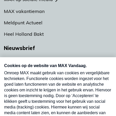
MAX vakantieman
Meldpunt Actueel
Heel Holland Bakt
Nieuwsbrief
Neem hier een gratis abonnement op onze
nieuwsbrief. Elke vrijdag- en dinsdagochtend in
uw mailbox.
Verzend