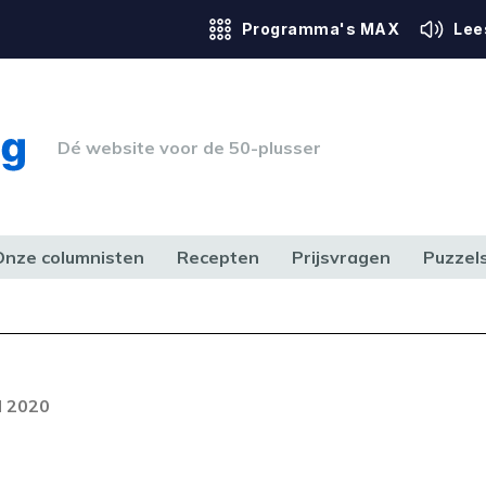
Programma's MAX
Lee
Dé website voor de 50-plusser
Onze columnisten
Recepten
Prijsvragen
Puzzel
ERK & RECHT
GEZONDHEID & SPORT
HUIS, TUIN & HOBBY
MEDIA & 
l 2020