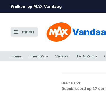
Welkom op MAX Vandaag
menu
Home
Thema’s
Video’s
TV & Radio
CONSUMENT
ETEN & DRINKEN
FAMILIE & RELATIE
GELD, W
TERUG NAAR TOEN
Duur 01:28
Gepubliceerd op 27 apri