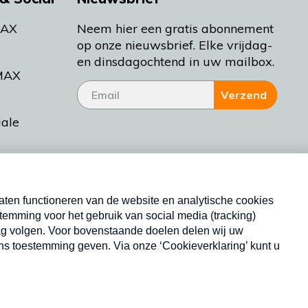
MAX
Neem hier een gratis abonnement
op onze nieuwsbrief. Elke vrijdag-
en dinsdagochtend in uw mailbox.
MAX
Verzend
iale
tieman
ctueel
Nieuwsbrief
d Bakt
Neem hier een gratis abonnement op onze
nieuwsbrief. Elke vrijdag- en dinsdagochtend in uw
mailbox.