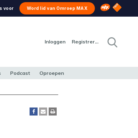
NPO Star
Omroep MAX
s voor
Word lid van Omroep MAX
Inloggen
Registreren
s
Podcast
Oproepen
CULTUUR
NATUUR & MILIEU
REIZEN & VERKEER