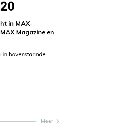
020
cht in MAX-
in MAX Magazine en
a in bovenstaande
Meer