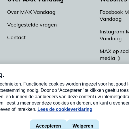
Over MAX Vandaag
Facebook 
Vandaag
Veelgestelde vragen
Instagram 
Contact
Vandaag
MAX op soc
media
MAX vakan
Meldpunt A
Heel Hollan