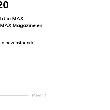
20
cht in MAX-
in MAX Magazine en
 in bovenstaande
Meer