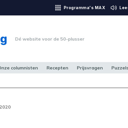
Programma's MAX
Lee
Dé website voor de 50-plusser
Onze columnisten
Recepten
Prijsvragen
Puzzel
ERK & RECHT
GEZONDHEID & SPORT
HUIS, TUIN & HOBBY
MEDIA & 
 2020