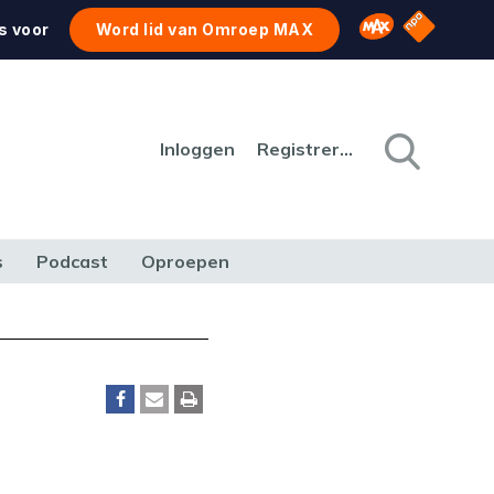
NPO Star
Omroep MAX
s voor
Word lid van Omroep MAX
Inloggen
Registreren
s
Podcast
Oproepen
CULTUUR
NATUUR & MILIEU
REIZEN & VERKEER