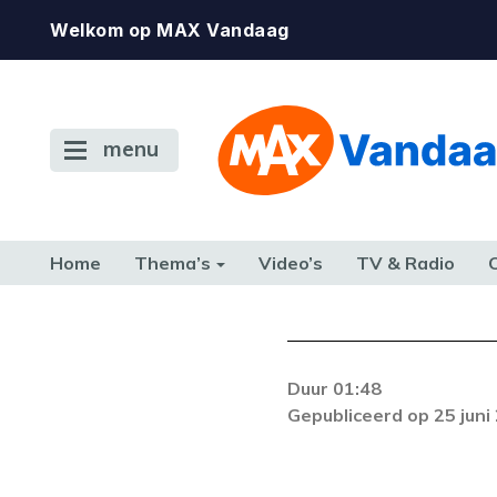
Welkom op MAX Vandaag
menu
Home
Thema’s
Video’s
TV & Radio
CONSUMENT
ETEN & DRINKEN
FAMILIE & RELATIE
GELD, W
TERUG NAAR TOEN
Duur 01:48
Gepubliceerd op 25 juni