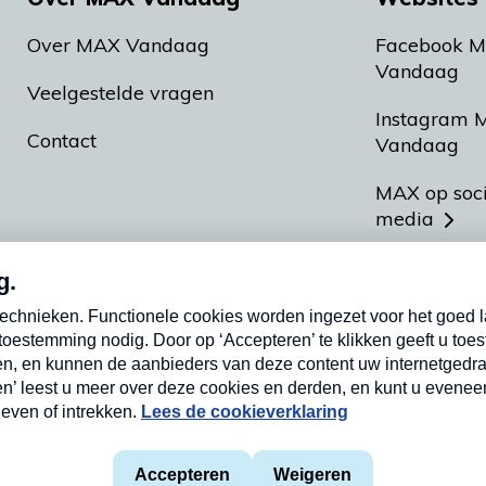
Over MAX Vandaag
Facebook 
Vandaag
Veelgestelde vragen
Instagram 
Contact
Vandaag
MAX op soc
media
MAX vakan
Meldpunt A
Heel Hollan