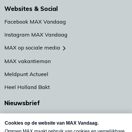
Websites & Social
Facebook MAX Vandaag
Instagram MAX Vandaag
MAX op sociale media
MAX vakantieman
Meldpunt Actueel
Heel Holland Bakt
Nieuwsbrief
Neem hier een gratis abonnement op onze
nieuwsbrief. Elke vrijdag- en dinsdagochtend in
uw mailbox.