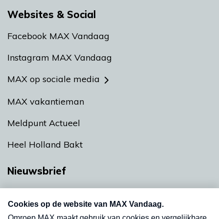
Websites & Social
Facebook MAX Vandaag
Instagram MAX Vandaag
MAX op sociale media
MAX vakantieman
Meldpunt Actueel
Heel Holland Bakt
Nieuwsbrief
Neem hier een gratis abonnement op onze
nieuwsbrief. Elke vrijdag- en dinsdagochtend in
uw mailbox.