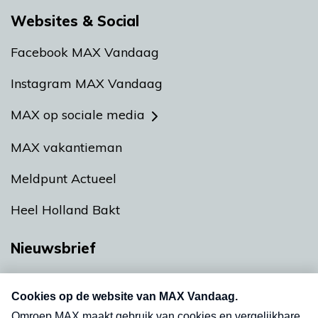
Websites & Social
Facebook MAX Vandaag
Instagram MAX Vandaag
MAX op sociale media
MAX vakantieman
Meldpunt Actueel
Heel Holland Bakt
Nieuwsbrief
Neem hier een gratis abonnement op onze
nieuwsbrief. Elke vrijdag- en dinsdagochtend in
uw mailbox.