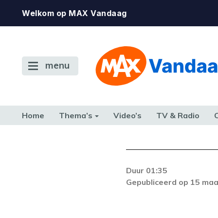
Welkom op MAX Vandaag
menu
Home
Thema’s
Video’s
TV & Radio
CONSUMENT
ETEN & DRINKEN
FAMILIE & RELATIE
GELD, W
TERUG NAAR TOEN
Duur 01:35
Gepubliceerd op 15 maa