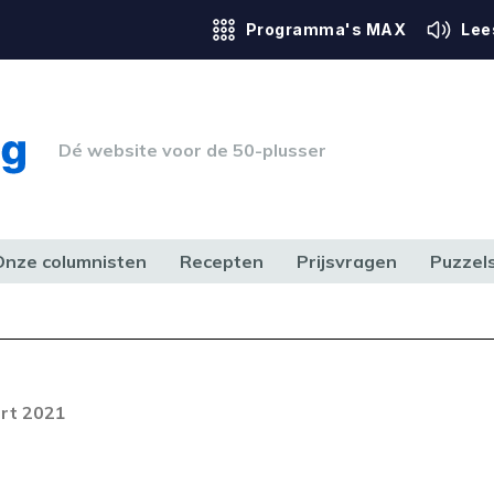
Programma's MAX
Lee
Dé website voor de 50-plusser
Onze columnisten
Recepten
Prijsvragen
Puzzel
ERK & RECHT
GEZONDHEID & SPORT
HUIS, TUIN & HOBBY
MEDIA & 
rt 2021