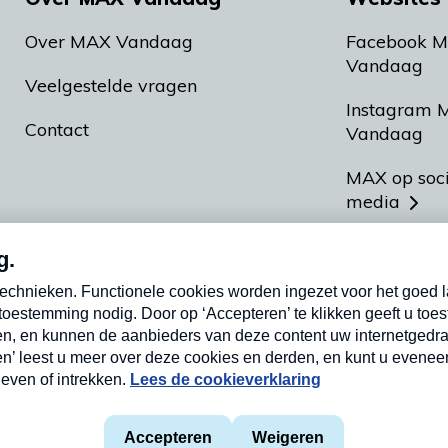
Over MAX Vandaag
Facebook 
Vandaag
Veelgestelde vragen
Instagram 
Contact
Vandaag
MAX op soc
media
MAX vakan
Meldpunt A
Heel Hollan