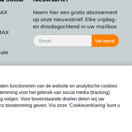
MAX
Neem hier een gratis abonnement
op onze nieuwsbrief. Elke vrijdag-
en dinsdagochtend in uw mailbox.
MAX
Verzend
iale
tieman
ctueel
Nieuwsbrief
d Bakt
Neem hier een gratis abonnement op onze
nieuwsbrief. Elke vrijdag- en dinsdagochtend in uw
mailbox.