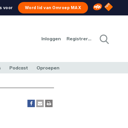
NPO Star
Omroep MAX
s voor
Word lid van Omroep MAX
Inloggen
Registreren
s
Podcast
Oproepen
CULTUUR
NATUUR & MILIEU
REIZEN & VERKEER