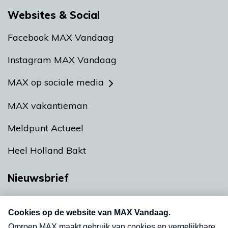
Websites & Social
Facebook MAX Vandaag
Instagram MAX Vandaag
MAX op sociale media
MAX vakantieman
Meldpunt Actueel
Heel Holland Bakt
Nieuwsbrief
Neem hier een gratis abonnement op onze
nieuwsbrief. Elke vrijdag- en dinsdagochtend in
uw mailbox.