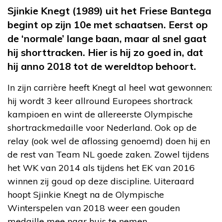
Sjinkie Knegt (1989) uit het Friese Bantega
begint op zijn 10
e
met schaatsen. Eerst op
de ‘normale’ lange baan, maar al snel gaat
hij shorttracken. Hier is hij zo goed in, dat
hij anno 2018 tot de wereldtop behoort.
In zijn carrière heeft Knegt al heel wat gewonnen:
hij wordt 3 keer allround Europees shortrack
kampioen en wint de allereerste Olympische
shortrackmedaille voor Nederland. Ook op de
relay (ook wel de aflossing genoemd) doen hij en
de rest van Team NL goede zaken. Zowel tijdens
het WK van 2014 als tijdens het EK van 2016
winnen zij goud op deze discipline. Uiteraard
hoopt Sjinkie Knegt na de Olympische
Winterspelen van 2018 weer een gouden
medaille mee naar huis te nemen.