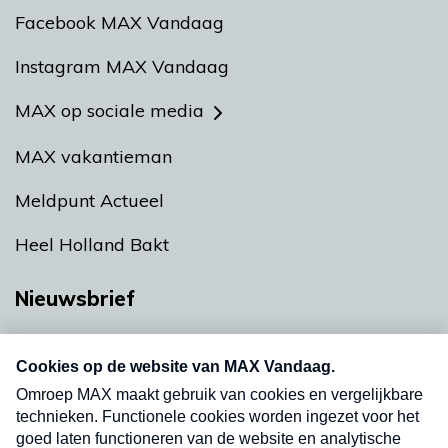
Facebook MAX Vandaag
Instagram MAX Vandaag
MAX op sociale media
MAX vakantieman
Meldpunt Actueel
Heel Holland Bakt
Nieuwsbrief
Neem hier een gratis abonnement op onze
nieuwsbrief. Elke vrijdag- en dinsdagochtend in
uw mailbox.
Verzend