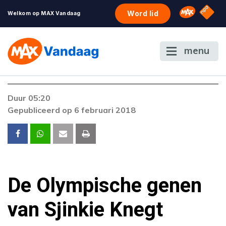
NPO S
Omroep 
Word lid
Welkom op MAX Vandaag
menu
Duur 05:20
Gepubliceerd op 6 februari 2018
De Olympische genen
van Sjinkie Knegt