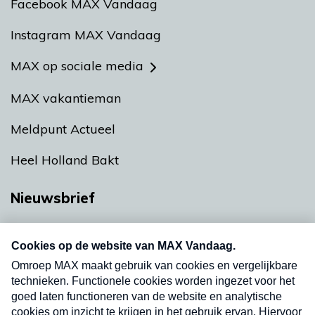
Facebook MAX Vandaag
Instagram MAX Vandaag
MAX op sociale media
MAX vakantieman
Meldpunt Actueel
Heel Holland Bakt
Nieuwsbrief
Neem hier een gratis abonnement op onze
nieuwsbrief. Elke vrijdag- en dinsdagochtend in
uw mailbox.
Verzend