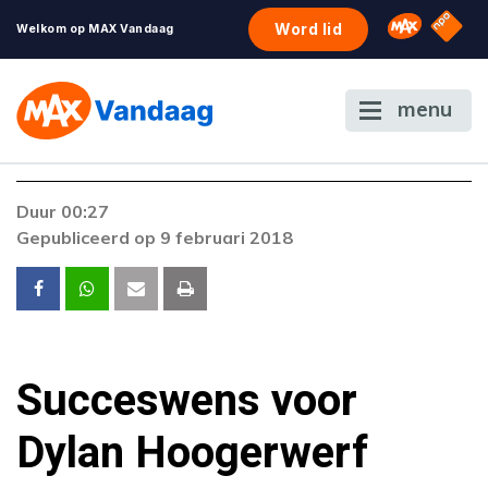
NPO S
Omroep 
Word lid
Welkom op MAX Vandaag
menu
Duur 00:27
Gepubliceerd op 9 februari 2018
Succeswens voor
Dylan Hoogerwerf