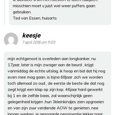
misschien moet u juist wel weer puffers gaan
gebruiken.
Ted van Essen, huisarts
keesje
7 april 2016 om 11:03
mijn echtgenoot is overleden aan longkanker, nu
17jaar, later is mijn zwager aan de beurd , krijgt
vanmiddag de echte uitslag, ik hoop en bid dat hij nog
even mee mag gaan, is bijna 68jaar ,ach we worden
toch allemaal zo oud , de eerste de beste die dat nog
zegt krijgt een klap op zijn kop. 46jaar hard gewerkt
bij 1 en de zelfde baas, zal waarschijnlijk geen
gelegenheid krijgen ,hun 3kleinkindjes zien opgroeien
en van zijn zuur verdiende AOW te genieten, nee
langer werken ,je gespaarde pensioentje lekker naar