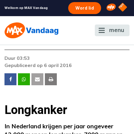
NPO S
Omroep 
Word lid
Welkom op MAX Vandaag
menu
Foutcode 403
Duur 03:53
De gewenste stream is op dit moment niet
Gepubliceerd op 6 april 2016
beschikbaar. Als het probleem zich blijft
voordoen, neem dan contact op met onze
klantenservice.
Longkanker
In Nederland krijgen per jaar ongeveer