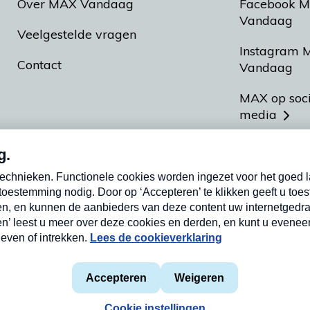
Over MAX Vandaag
Facebook 
Vandaag
Veelgestelde vragen
Instagram 
Contact
Vandaag
MAX op soc
media
MAX vakan
Meldpunt A
Heel Hollan
aarden
Privacyverklaring
Cookieverklaring