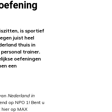
 oefening
zitten, is sportief
gen juist heel
erland thuis in
personal trainer.
lijkse oefeningen
men een
 van
Nederland in
end op NPO 1! Bent u
t hier op MAX