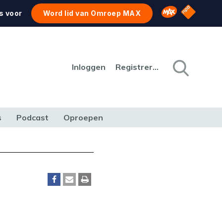
NPO Star
Omroep MAX
s voor
Word lid van Omroep MAX
Inloggen
Registreren
s
Podcast
Oproepen
CULTUUR
NATUUR & MILIEU
REIZEN & VERKEER