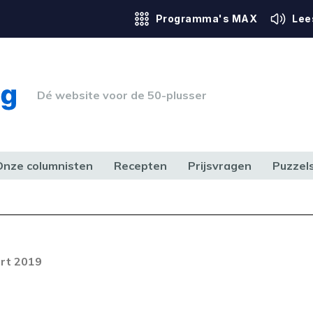
Programma's MAX
Lee
Dé website voor de 50-plusser
Onze columnisten
Recepten
Prijsvragen
Puzzel
ERK & RECHT
GEZONDHEID & SPORT
HUIS, TUIN & HOBBY
MEDIA & 
rt 2019