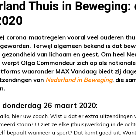
land Thuis in Beweging:
2020
e) corona-maatregelen vooral veel ouderen thuis
geworden. Terwijl algemeen bekend is dat bewe
de gezondheid van lichaam en geest. Om heel Ned
 werpt Olga Commandeur zich op als nationale 
latforms waaronder MAX Vandaag biedt zij dage
uitzendingen van
Nederland in Beweging
, die sa
n.
n donderdag 26 maart 2020:
lo, hier uw coach. Wist u dat er extra uitzendingen
erd staan? U ziet ze elke (thuis)werkdag in de ocht
zelf bepaalt wanneer u sport? Dat komt goed uit. Wan