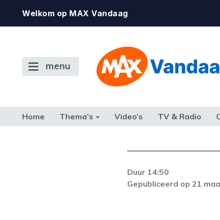
Welkom op MAX Vandaag
menu
Home
Thema’s
Video’s
TV & Radio
CONSUMENT
ETEN & DRINKEN
FAMILIE & RELATIE
GELD, W
TERUG NAAR TOEN
Duur 14:50
Gepubliceerd op 21 maa