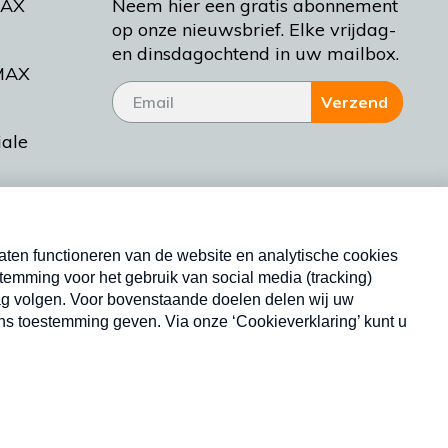
MAX
Neem hier een gratis abonnement
op onze nieuwsbrief. Elke vrijdag-
en dinsdagochtend in uw mailbox.
MAX
Verzend
iale
tieman
ctueel
Nieuwsbrief
d Bakt
Neem hier een gratis abonnement op onze
nieuwsbrief. Elke vrijdag- en dinsdagochtend in uw
mailbox.
Copyright © 2026 MAX Vandaag -
Omroep MAX
privacyverklaring