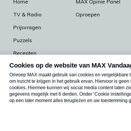
Home
MAX Opinie Panel
TV & Radio
Oproepen
Prijsvragen
Puzzels
Recepten
Podcasts
Contact
Algemene voorw
Kwetsbaarheid melden