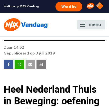
NPO S
Omroep 
Word lid
Welkom op MAX Vandaag
menu
Duur 14:52
Gepubliceerd op 3 juli 2019
Heel Nederland Thuis
in Beweging: oefening