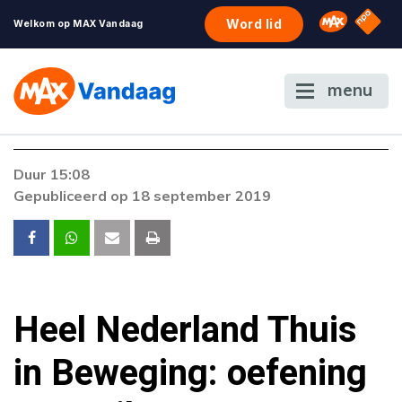
NPO S
Omroep 
Word lid
Welkom op MAX Vandaag
menu
Duur 15:08
Gepubliceerd op 18 september 2019
Heel Nederland Thuis
in Beweging: oefening