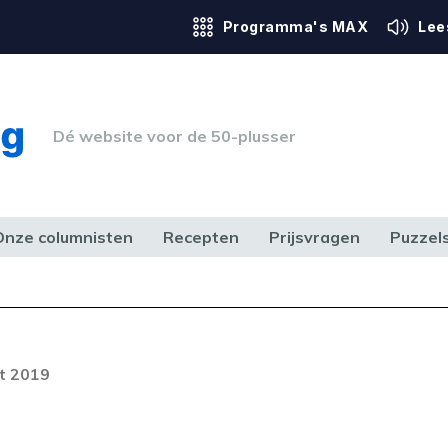
Programma's MAX
Lee
Dé website voor de 50-plusser
Onze columnisten
Recepten
Prijsvragen
Puzzel
ERK & RECHT
GEZONDHEID & SPORT
HUIS, TUIN & HOBBY
MEDIA & 
t 2019