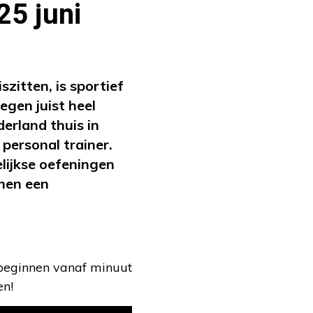
25 juni
zitten, is sportief
gen juist heel
erland thuis in
personal trainer.
lijkse oefeningen
amen een
 beginnen vanaf minuut
en!