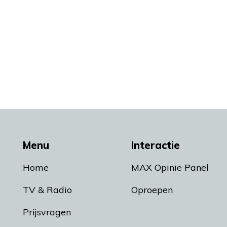
Menu
Interactie
Home
MAX Opinie Panel
TV & Radio
Oproepen
Prijsvragen