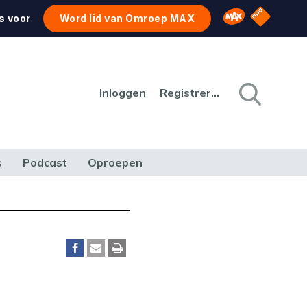
NPO Star
Omroep MAX
s voor
Word lid van Omroep MAX
Inloggen
Registreren
s
Podcast
Oproepen
CULTUUR
NATUUR & MILIEU
REIZEN & VERKEER