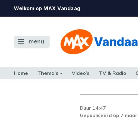
Welkom op MAX Vandaag
menu
Home
Thema’s
Video’s
TV & Radio
CONSUMENT
ETEN & DRINKEN
FAMILIE & RELATIE
GELD, W
TERUG NAAR TOEN
Duur 14:47
Gepubliceerd op 7 maar