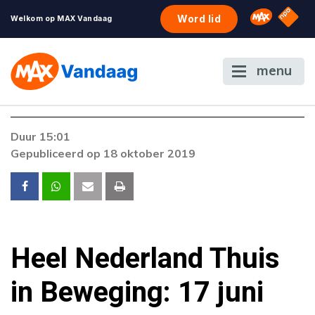
NPO S
Omroep 
Word lid
Welkom op MAX Vandaag
menu
Duur 15:01
Gepubliceerd op 18 oktober 2019
Heel Nederland Thuis
in Beweging: 17 juni