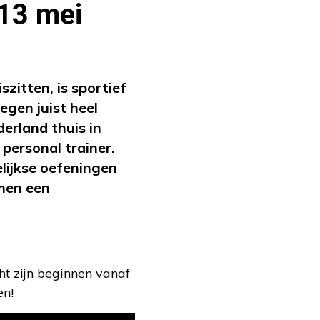
 13 mei
zitten, is sportief
gen juist heel
erland thuis in
personal trainer.
lijkse oefeningen
amen een
t zijn beginnen vanaf
en!