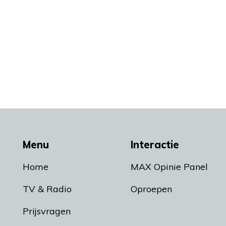
Menu
Interactie
Home
MAX Opinie Panel
TV & Radio
Oproepen
Prijsvragen