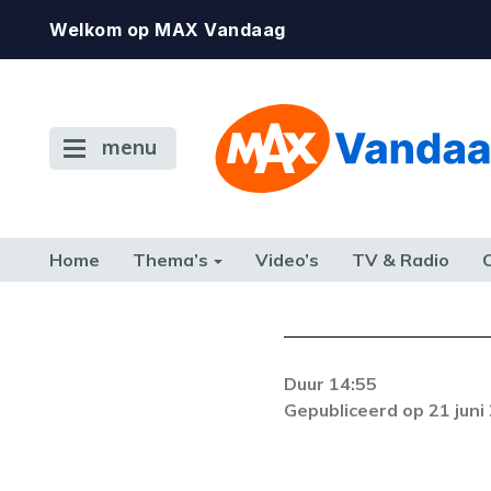
Welkom op MAX Vandaag
menu
Home
Thema’s
Video’s
TV & Radio
CONSUMENT
ETEN & DRINKEN
FAMILIE & RELATIE
GELD, W
TERUG NAAR TOEN
Duur 14:55
Gepubliceerd op 21 juni