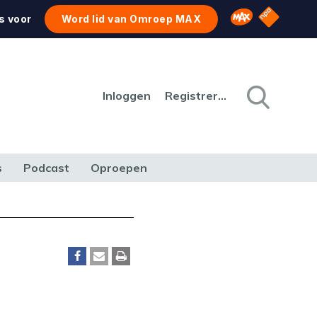
NPO Star
Omroep MAX
s voor
Word lid van Omroep MAX
Inloggen
Registreren
s
Podcast
Oproepen
CULTUUR
NATUUR & MILIEU
REIZEN & VERKEER