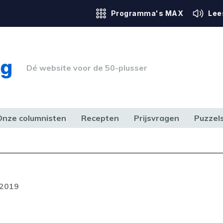
Programma's MAX
Lee
Dé website voor de 50-plusser
Onze columnisten
Recepten
Prijsvragen
Puzzel
ERK & RECHT
GEZONDHEID & SPORT
HUIS, TUIN & HOBBY
MEDIA & 
 2019