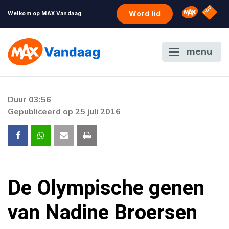
NPO S
Omroep 
Word lid
Welkom op MAX Vandaag
menu
Duur 03:56
Gepubliceerd op 25 juli 2016
De Olympische genen
van Nadine Broersen