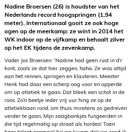
Nadine Broersen (26) is houdster van het
Nederlands record hoogspringen (1,94
meter). Internationaal gooit ze ook hoge
ogen op de meerkamp: ze wint in 2014 het
WK indoor op de vijfkamp en behaalt zilver
op het EK tijdens de zevenkamp.
Vader Jos Broersen: “Nadine had geen rust in d’r
kont, zoals ze dat hier zeggen, haha. Ze was altijd
aan het rennen, springen en klauteren. Meester
Henk had daar een scherp oog voor en opperde
om op atletiek te gaan. Dat bleek een schot in de
roos. Zo’n beetje ieder vrij uur hing ze op de
atletiekbaan rond, om thuis minstens zo gedreven
verder te gaan. Mijn zaagbankjes fungeerden in
die tijd regelmatig op straat als hordes! Toen
haar talent eenmaal boven kwam drijven, reed ik