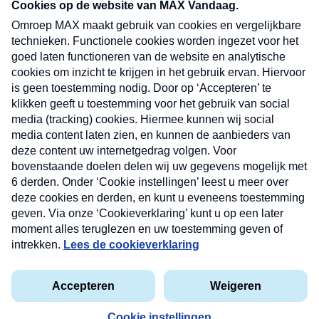
nieuwsbrief. Elke vrijdag- en dinsdagochtend in
uw mailbox.
Verzend
Nieuwsbrief
Neem hier een gratis abonnement op onze
nieuwsbrief. Elke vrijdag- en dinsdagochtend in uw
mailbox.
Contact
Algemene voorwaarden
Privacyverklaring
Cookieverklaring
Kwetsbaarheid melden
privacyverklaring
Copyright © 2026 MAX Vandaag -
Omroep MAX