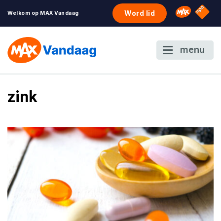
NPO S
Omroep 
Word lid
Welkom op MAX Vandaag
menu
zink