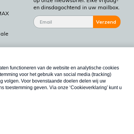
op onze nieuwsbrief. Elke vrijdag-
en dinsdagochtend in uw mailbox.
MAX
Verzend
iale
tieman
ctueel
Nieuwsbrief
d Bakt
Neem hier een gratis abonnement op onze
nieuwsbrief. Elke vrijdag- en dinsdagochtend in uw
mailbox.
Copyright © 2026 MAX Vandaag -
Omroep MAX
privacyverklaring