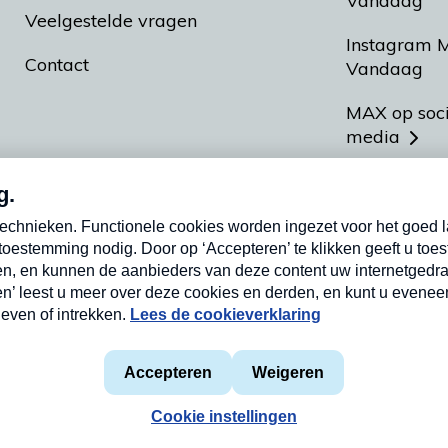
Vandaag
Veelgestelde vragen
Instagram 
Contact
Vandaag
MAX op soc
media
MAX vakan
Meldpunt A
Heel Hollan
aarden
Privacyverklaring
Cookieverklaring