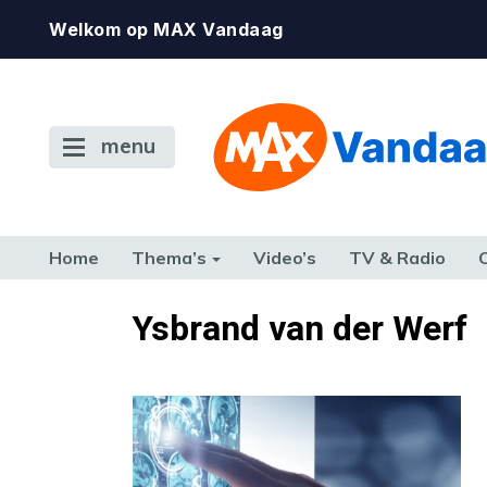
Welkom op MAX Vandaag
menu
Home
Thema’s
Video’s
TV & Radio
CONSUMENT
ETEN & DRINKEN
FAMILIE & RELATIE
GELD, W
Ysbrand van der Werf
TERUG NAAR TOEN