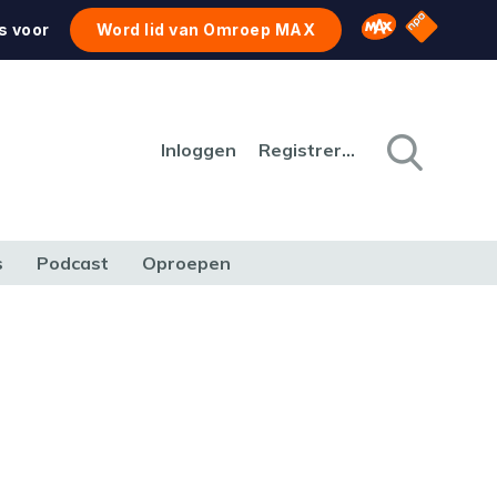
NPO Star
Omroep MAX
s voor
Word lid van Omroep MAX
Inloggen
Registreren
s
Podcast
Oproepen
CULTUUR
NATUUR & MILIEU
REIZEN & VERKEER