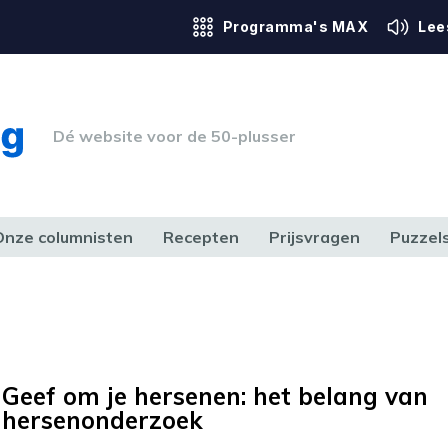
Programma's MAX
Lee
Dé website voor de 50-plusser
Onze columnisten
Recepten
Prijsvragen
Puzzel
ERK & RECHT
GEZONDHEID & SPORT
HUIS, TUIN & HOBBY
MEDIA & 
Geef om je hersenen: het belang van
hersenonderzoek