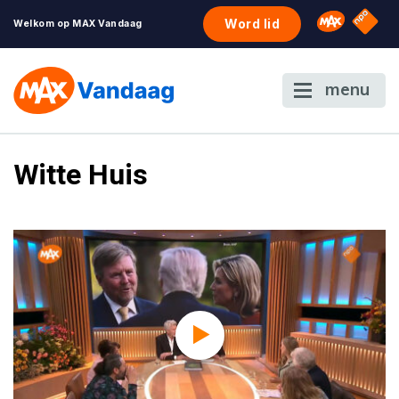
NPO S
Omroep 
Word lid
Welkom op MAX Vandaag
menu
Witte Huis