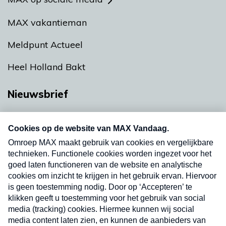
MAX vakantieman
Meldpunt Actueel
Heel Holland Bakt
Nieuwsbrief
Neem hier een gratis abonnement op onze
nieuwsbrief. Elke vrijdag- en dinsdagochtend in
uw mailbox.
Verzend