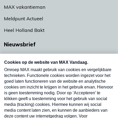
MAX vakantieman
Meldpunt Actueel
Heel Holland Bakt
Nieuwsbrief
Neem hier een gratis abonnement op onze
nieuwsbrief. Elke vrijdag- en dinsdagochtend in
uw mailbox.
Verzend