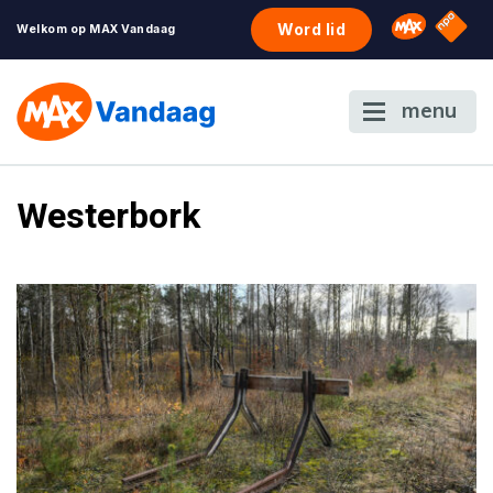
NPO S
Omroep 
Word lid
Welkom op MAX Vandaag
menu
Westerbork