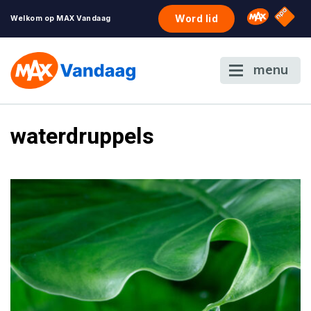
NPO S
Omroep 
Word lid
Welkom op MAX Vandaag
menu
waterdruppels