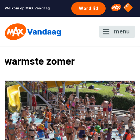
NPO S
Omroep 
Word lid
Welkom op MAX Vandaag
menu
warmste zomer