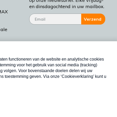
op onze nieuwsbrief. Elke vrijdag-
en dinsdagochtend in uw mailbox.
MAX
Verzend
iale
tieman
ctueel
Nieuwsbrief
d Bakt
Neem hier een gratis abonnement op onze
nieuwsbrief. Elke vrijdag- en dinsdagochtend in uw
mailbox.
Copyright © 2026 MAX Vandaag -
Omroep MAX
privacyverklaring