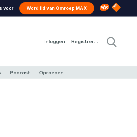
NPO Star
Omroep MAX
s voor
Word lid van Omroep MAX
Inloggen
Registreren
s
Podcast
Oproepen
CULTUUR
NATUUR & MILIEU
REIZEN & VERKEER