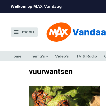
Welkom op MAX Vandaag
menu
Home
Thema’s
Video’s
TV & Radio
CONSUMENT
ETEN & DRINKEN
FAMILIE & RELATIE
GELD, W
vuurwantsen
TERUG NAAR TOEN