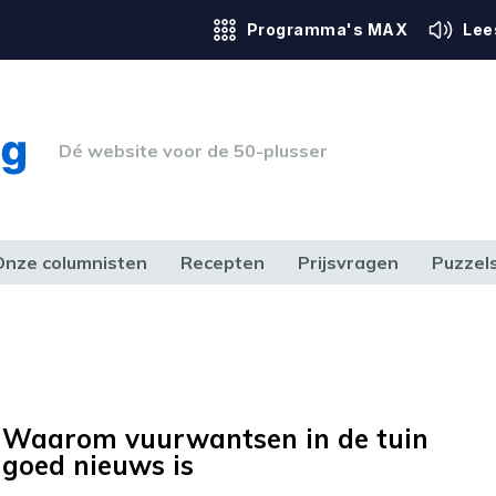
Programma's MAX
Lee
Dé website voor de 50-plusser
Onze columnisten
Recepten
Prijsvragen
Puzzel
ERK & RECHT
GEZONDHEID & SPORT
HUIS, TUIN & HOBBY
MEDIA & 
Waarom vuurwantsen in de tuin
goed nieuws is