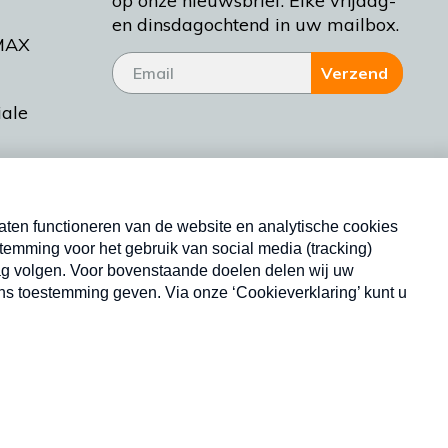
op onze nieuwsbrief. Elke vrijdag-
en dinsdagochtend in uw mailbox.
MAX
Verzend
iale
tieman
ctueel
Nieuwsbrief
d Bakt
Neem hier een gratis abonnement op onze
nieuwsbrief. Elke vrijdag- en dinsdagochtend in uw
mailbox.
Copyright © 2026 MAX Vandaag -
Omroep MAX
privacyverklaring