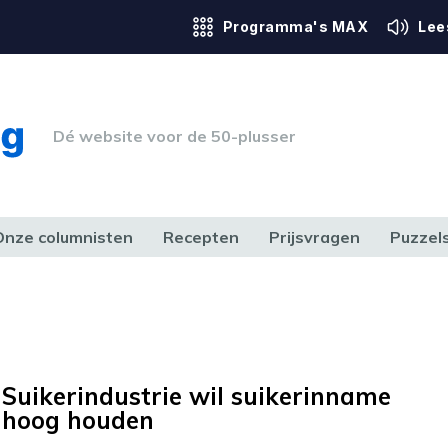
Programma's MAX
Lee
Dé website voor de 50-plusser
Onze columnisten
Recepten
Prijsvragen
Puzzel
ERK & RECHT
GEZONDHEID & SPORT
HUIS, TUIN & HOBBY
MEDIA & 
Suikerindustrie wil suikerinname
hoog houden