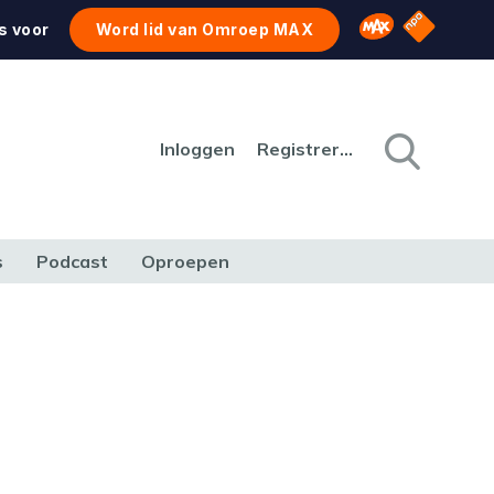
NPO Star
Omroep MAX
s voor
Word lid van Omroep MAX
Inloggen
Registreren
s
Podcast
Oproepen
CULTUUR
NATUUR & MILIEU
REIZEN & VERKEER