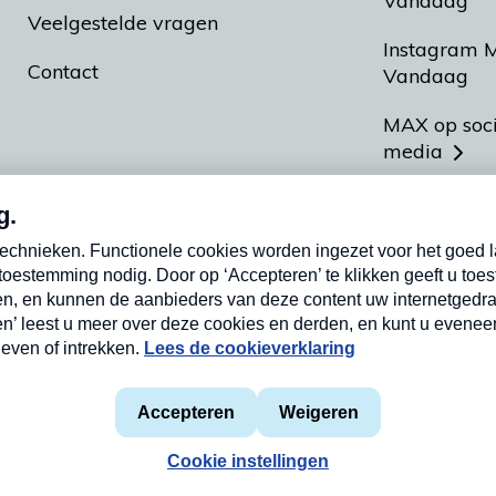
Vandaag
Veelgestelde vragen
Instagram 
Contact
Vandaag
MAX op soc
media
MAX vakan
Meldpunt A
Heel Hollan
aarden
Privacyverklaring
Cookieverklaring