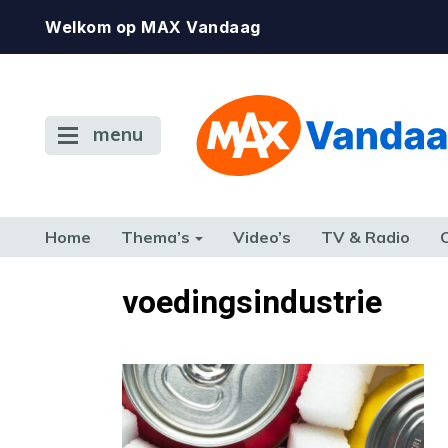
Welkom op MAX Vandaag
menu
Home
Thema’s
Video’s
TV & Radio
CONSUMENT
ETEN & DRINKEN
FAMILIE & RELATIE
GELD, W
voedingsindustrie
TERUG NAAR TOEN