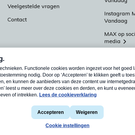
Vandaag
Veelgestelde vragen
Instagram 
Contact
Vandaag
MAX op soc
media
MAX vakan
Meldpunt A
Heel Hollan
aarden
Privacyverklaring
Cookieverklaring