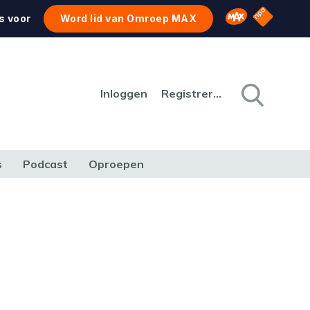
NPO Star
Omroep MAX
s voor
Word lid van Omroep MAX
Inloggen
Registreren
s
Podcast
Oproepen
CULTUUR
NATUUR & MILIEU
REIZEN & VERKEER