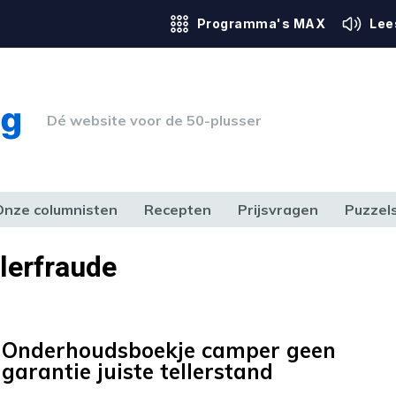
Programma's MAX
Lee
Dé website voor de 50-plusser
Onze columnisten
Recepten
Prijsvragen
Puzzel
ERK & RECHT
GEZONDHEID & SPORT
HUIS, TUIN & HOBBY
MEDIA & 
lerfraude
Onderhoudsboekje camper geen
garantie juiste tellerstand