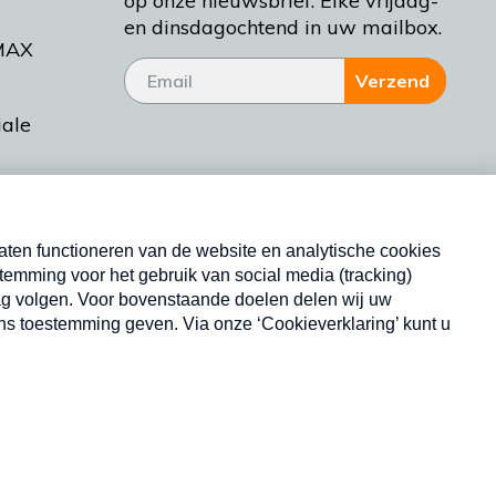
op onze nieuwsbrief. Elke vrijdag-
en dinsdagochtend in uw mailbox.
MAX
Verzend
iale
tieman
ctueel
Nieuwsbrief
d Bakt
Neem hier een gratis abonnement op onze
nieuwsbrief. Elke vrijdag- en dinsdagochtend in uw
mailbox.
Copyright © 2026 MAX Vandaag -
Omroep MAX
privacyverklaring