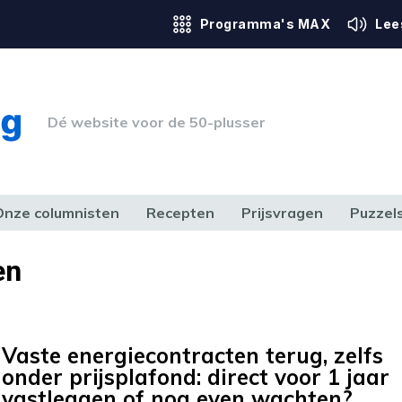
Programma's MAX
Lee
Dé website voor de 50-plusser
Onze columnisten
Recepten
Prijsvragen
Puzzel
ERK & RECHT
GEZONDHEID & SPORT
HUIS, TUIN & HOBBY
MEDIA & 
en
Vaste energiecontracten terug, zelfs
onder prijsplafond: direct voor 1 jaar
vastleggen of nog even wachten?