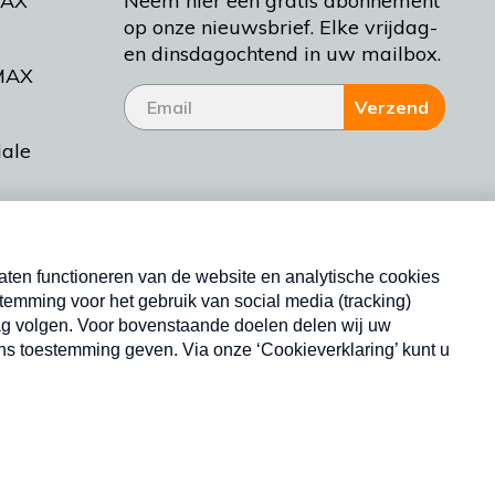
MAX
Neem hier een gratis abonnement
op onze nieuwsbrief. Elke vrijdag-
en dinsdagochtend in uw mailbox.
MAX
Verzend
iale
tieman
ctueel
Nieuwsbrief
d Bakt
Neem hier een gratis abonnement op onze
nieuwsbrief. Elke vrijdag- en dinsdagochtend in uw
mailbox.
Copyright © 2026 MAX Vandaag -
Omroep MAX
privacyverklaring