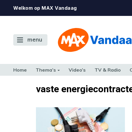
Welkom op MAX Vandaag
menu
Home
Thema’s
Video’s
TV & Radio
CONSUMENT
ETEN & DRINKEN
FAMILIE & RELATIE
GELD, W
vaste energiecontract
TERUG NAAR TOEN