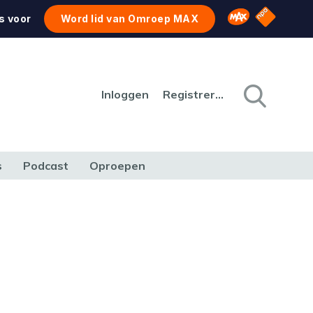
NPO Star
Omroep MAX
s voor
Word lid van Omroep MAX
Inloggen
Registreren
s
Podcast
Oproepen
CULTUUR
NATUUR & MILIEU
REIZEN & VERKEER