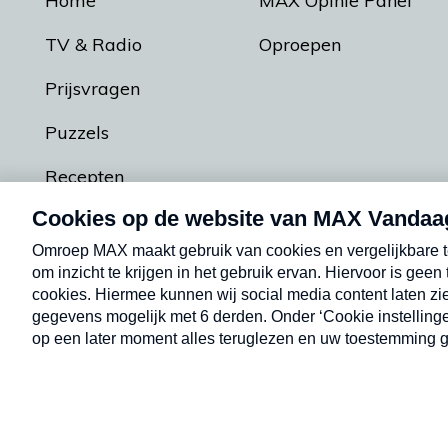
Home
MAX Opinie Panel
TV & Radio
Oproepen
Prijsvragen
Puzzels
Recepten
Podcasts
Contact
Algemene voorw
Kwetsbaarheid melden