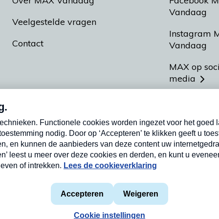
Over MAX Vandaag
Facebook 
Vandaag
Veelgestelde vragen
Instagram 
Contact
Vandaag
MAX op soc
media
MAX vakan
Meldpunt A
Heel Hollan
aarden
Privacyverklaring
Cookieverklaring