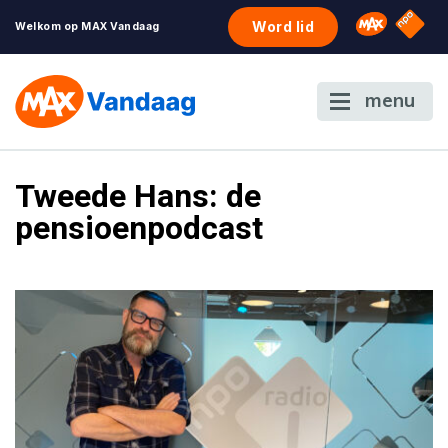
NPO S
Omroep 
Word lid
Welkom op MAX Vandaag
menu
Tweede Hans: de
pensioenpodcast