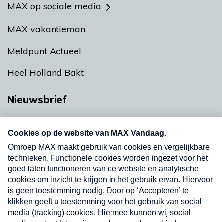
MAX op sociale media
MAX vakantieman
Meldpunt Actueel
Heel Holland Bakt
Nieuwsbrief
Neem hier een gratis abonnement op onze
nieuwsbrief. Elke vrijdag- en dinsdagochtend in
uw mailbox.
Verzend