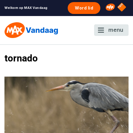
NPO S
Omroep 
Word lid
Welkom op MAX Vandaag
menu
tornado