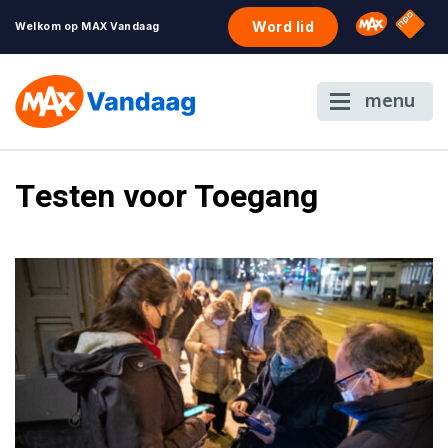
NPO S
Omroep 
Word lid
Welkom op MAX Vandaag
menu
Testen voor Toegang