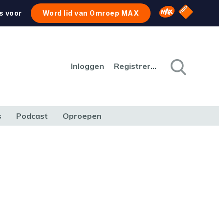
NPO Star
Omroep MAX
s voor
Word lid van Omroep MAX
Inloggen
Registreren
s
Podcast
Oproepen
CULTUUR
NATUUR & MILIEU
REIZEN & VERKEER