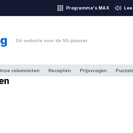
Programma's MAX
Lee
Dé website voor de 50-plusser
Onze columnisten
Recepten
Prijsvragen
Puzzel
en
ERK & RECHT
GEZONDHEID & SPORT
HUIS, TUIN & HOBBY
MEDIA & 