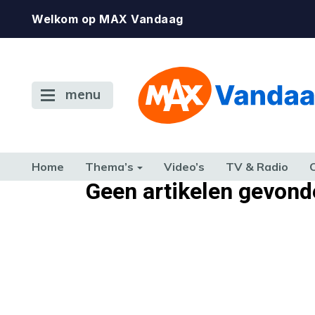
Welkom op MAX Vandaag
menu
Home
Thema’s
Video’s
TV & Radio
Geen artikelen gevond
CONSUMENT
ETEN & DRINKEN
FAMILIE & RELATIE
GELD, W
TERUG NAAR TOEN