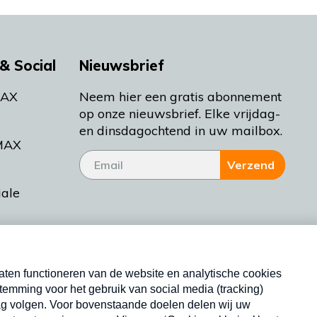
& Social
Nieuwsbrief
MAX
Neem hier een gratis abonnement
op onze nieuwsbrief. Elke vrijdag-
en dinsdagochtend in uw mailbox.
MAX
Verzend
iale
tieman
ctueel
Nieuwsbrief
d Bakt
Neem hier een gratis abonnement op onze