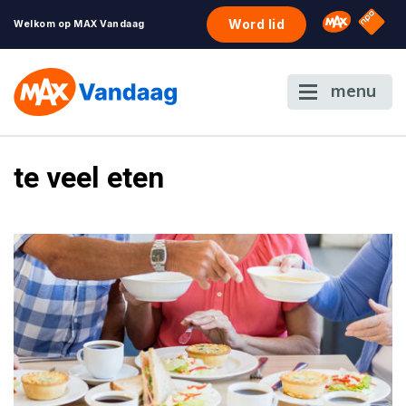
NPO S
Omroep 
Word lid
Welkom op MAX Vandaag
menu
te veel eten