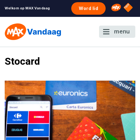
NPO S
Omroep 
Word lid
Welkom op MAX Vandaag
menu
Stocard