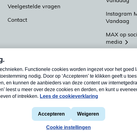
Vandaag
Veelgestelde vragen
Instagram 
Contact
Vandaag
MAX op soc
media
MAX vakan
Meldpunt A
Heel Hollan
aarden
Privacyverklaring
Cookieverklaring