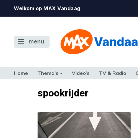
Welkom op MAX Vandaag
menu
Home
Thema’s
Video’s
TV & Radio
CONSUMENT
ETEN & DRINKEN
FAMILIE & RELATIE
GELD, W
spookrijder
TERUG NAAR TOEN