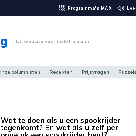
Programma's MAX
Lee
Dé website voor de 50-plusser
Onze columnisten
Recepten
Prijsvragen
Puzzel
ERK & RECHT
GEZONDHEID & SPORT
HUIS, TUIN & HOBBY
MEDIA & 
Wat te doen als u een spookrijder
tegenkomt? En wat als u zelf per
ongeluk een spookrijder bent?