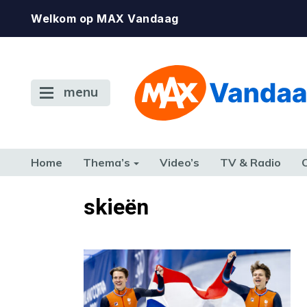
Welkom op MAX Vandaag
menu
Home
Thema’s
Video’s
TV & Radio
CONSUMENT
ETEN & DRINKEN
FAMILIE & RELATIE
GELD, W
skieën
TERUG NAAR TOEN