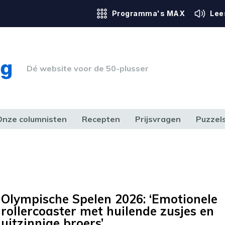
Programma's MAX
Lee
Dé website voor de 50-plusser
Onze columnisten
Recepten
Prijsvragen
Puzzel
ERK & RECHT
GEZONDHEID & SPORT
HUIS, TUIN & HOBBY
MEDIA & 
Olympische Spelen 2026: ‘Emotionele
rollercoaster met huilende zusjes en
uitzinnige broers’