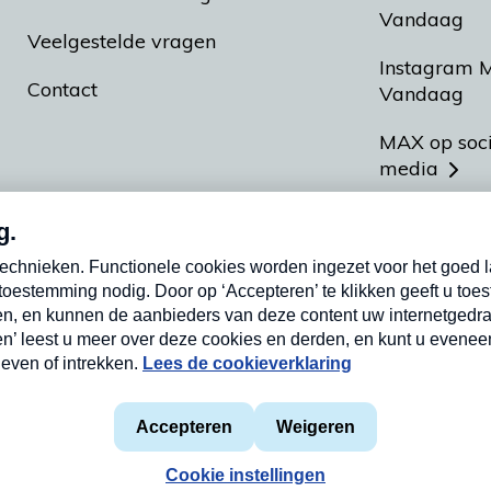
Vandaag
Veelgestelde vragen
Instagram 
Contact
Vandaag
MAX op soc
media
MAX vakan
Meldpunt A
Heel Hollan
aarden
Privacyverklaring
Cookieverklaring