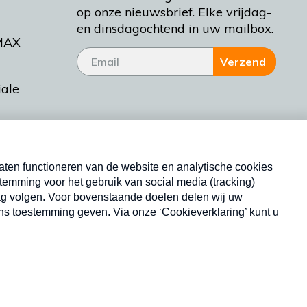
op onze nieuwsbrief. Elke vrijdag-
en dinsdagochtend in uw mailbox.
MAX
Verzend
iale
tieman
ctueel
Nieuwsbrief
d Bakt
Neem hier een gratis abonnement op onze
nieuwsbrief. Elke vrijdag- en dinsdagochtend in uw
mailbox.
Copyright © 2026 MAX Vandaag -
Omroep MAX
privacyverklaring