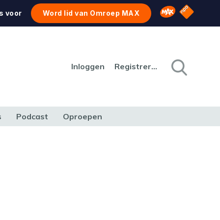
NPO Star
Omroep MAX
s voor
Word lid van Omroep MAX
Inloggen
Registreren
s
Podcast
Oproepen
CULTUUR
NATUUR & MILIEU
REIZEN & VERKEER