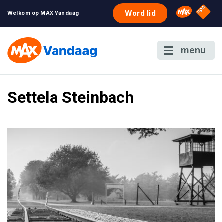
NPO S
Omroep 
Word lid
Welkom op MAX Vandaag
menu
Settela Steinbach