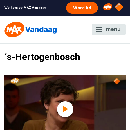
NPO S
Omroep 
Word lid
Welkom op MAX Vandaag
menu
‘s-Hertogenbosch