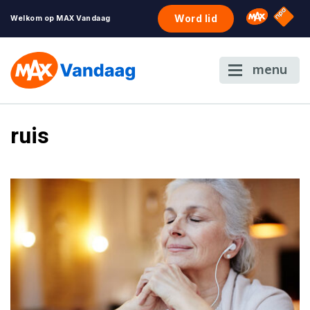
NPO S
Omroep 
Word lid
Welkom op MAX Vandaag
menu
ruis