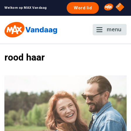
NPO S
Omroep 
Word lid
Welkom op MAX Vandaag
menu
rood haar