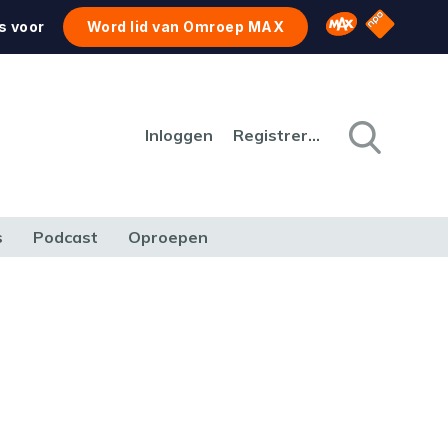
NPO Star
Omroep MAX
s voor
Word lid van Omroep MAX
Inloggen
Registreren
s
Podcast
Oproepen
CULTUUR
NATUUR & MILIEU
REIZEN & VERKEER