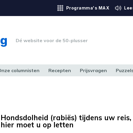
Programma's MAX
Lee
Dé website voor de 50-plusser
Onze columnisten
Recepten
Prijsvragen
Puzzel
ERK & RECHT
GEZONDHEID & SPORT
HUIS, TUIN & HOBBY
MEDIA & 
Hondsdolheid (rabiës) tijdens uw reis,
hier moet u op letten