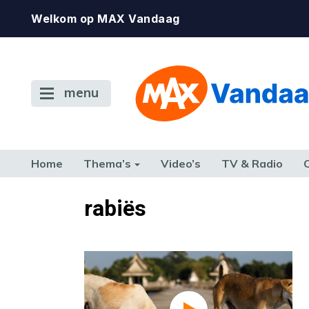
Welkom op MAX Vandaag
menu
Home
Thema’s
Video’s
TV & Radio
CONSUMENT
ETEN & DRINKEN
FAMILIE & RELATIE
GELD, W
rabiës
TERUG NAAR TOEN