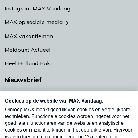
Instagram MAX Vandaag
MAX op sociale media
MAX vakantieman
Meldpunt Actueel
Heel Holland Bakt
Nieuwsbrief
Neem hier een gratis abonnement op onze
nieuwsbrief. Elke vrijdag- en dinsdagochtend in
uw mailbox.
Verzend