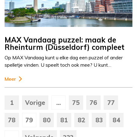
MAX Vandaag puzzel: maak de
Rheinturm (Düsseldorf) compleet
Op MAX Vandaag kunt u elke dag een puzzel of ander
spelletje vinden. U speelt toch ook mee? U kunt…
Meer
1
Vorige
...
75
76
77
78
79
80
81
82
83
84