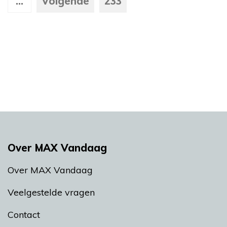
...
Volgende
233
Over MAX Vandaag
Over MAX Vandaag
Veelgestelde vragen
Contact