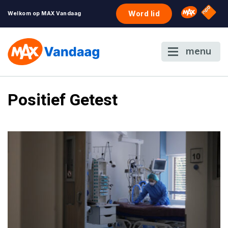
NPO S
Omroep 
Word lid
Welkom op MAX Vandaag
menu
Positief Getest