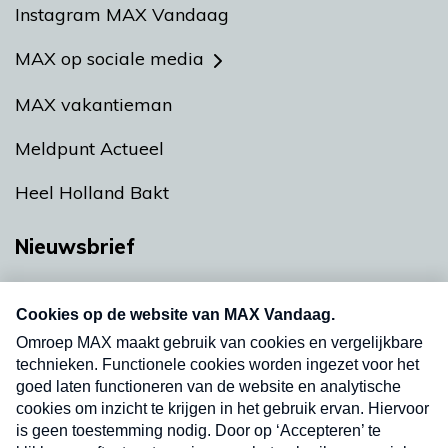
Instagram MAX Vandaag
MAX op sociale media
MAX vakantieman
Meldpunt Actueel
Heel Holland Bakt
Nieuwsbrief
Neem hier een gratis abonnement op onze
nieuwsbrief. Elke vrijdag- en dinsdagochtend in
uw mailbox.
Verzend