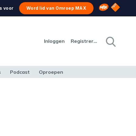
NPO Star
Omroep MAX
s voor
Word lid van Omroep MAX
Inloggen
Registreren
s
Podcast
Oproepen
CULTUUR
NATUUR & MILIEU
REIZEN & VERKEER