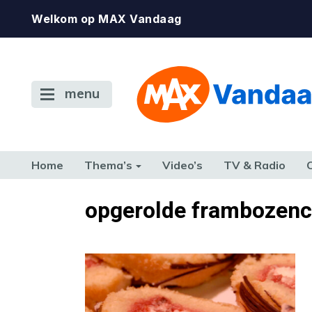
Welkom op MAX Vandaag
menu
Home
Thema’s
Video’s
TV & Radio
CONSUMENT
ETEN & DRINKEN
FAMILIE & RELATIE
GELD, W
opgerolde frambozen
TERUG NAAR TOEN