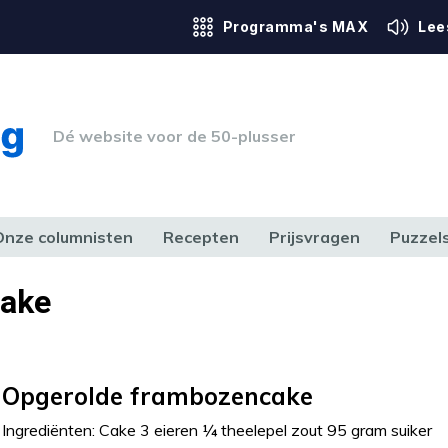
Programma's MAX
Lee
Dé website voor de 50-plusser
Onze columnisten
Recepten
Prijsvragen
Puzzel
ERK & RECHT
GEZONDHEID & SPORT
HUIS, TUIN & HOBBY
MEDIA & 
cake
Opgerolde frambozencake
Ingrediënten: Cake 3 eieren ¼ theelepel zout 95 gram suiker