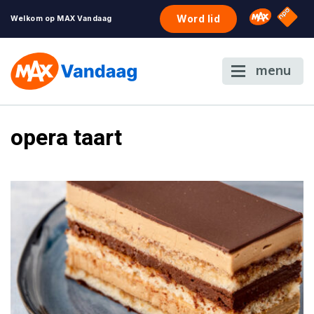
NPO S
Omroep 
Word lid
Welkom op MAX Vandaag
menu
opera taart